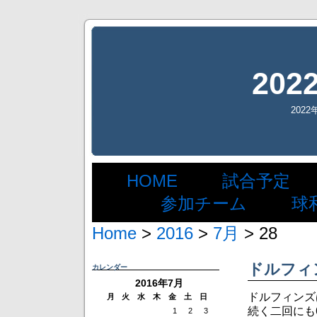
20
202
│
HOME
│
試合予定
績 │
参加チーム
│
球
Home
>
2016
>
7月
> 28
ドルフィ
カレンダー
2016年7月
ドルフィンズ
月
火
水
木
金
土
日
続く二回にも
1
2
3