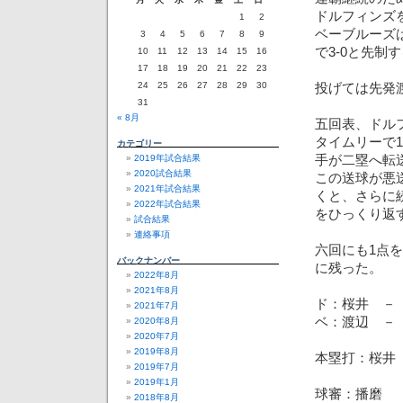
ドルフィンズ
1
2
ベーブルーズ
3
4
5
6
7
8
9
で3-0と先制
10
11
12
13
14
15
16
17
18
19
20
21
22
23
24
25
26
27
28
29
30
投げては先発
31
« 8月
五回表、ドル
タイムリーで
カテゴリー
手が二塁へ転
2019年試合結果
2020試合結果
この送球が悪
2021年試合結果
くと、さらに
2022年試合結果
をひっくり返
試合結果
連絡事項
六回にも1点
バックナンバー
に残った。
2022年8月
2021年8月
ド：桜井 －
2021年7月
ベ：渡辺 －
2020年8月
2020年7月
2019年8月
本塁打：桜井
2019年7月
2019年1月
球審：播磨
2018年8月