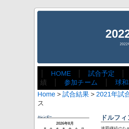
20
202
│
HOME
│
試合予定
績 │
参加チーム
│
球和
Home
>
試合結果
>
2021年試
ス
ドルフィ
カレンダー
2026年8月
連覇継続のた
月
火
水
木
金
土
日