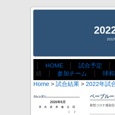
20
202
│
HOME
│
試合予定
績 │
参加チーム
│
球和
Home
>
試合結果
>
2022年試
ベーブルーズ
カレンダー
2026年8月
新型コロナ感染症
月
火
水
木
金
土
日
1
2